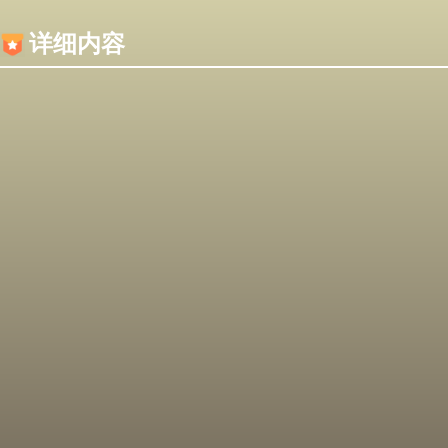
内容加载失败，可能是你的浏览器屏蔽了JS脚本！
详细内容