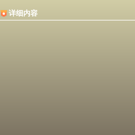
内容加载失败，可能是你的浏览器屏蔽了JS脚本！
详细内容