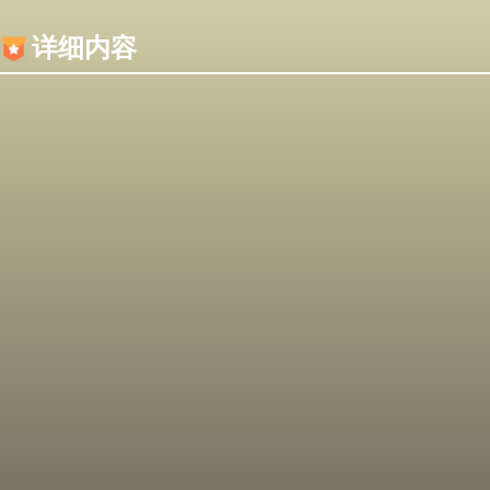
内容加载失败，可能是你的浏览器屏蔽了JS脚本！
详细内容