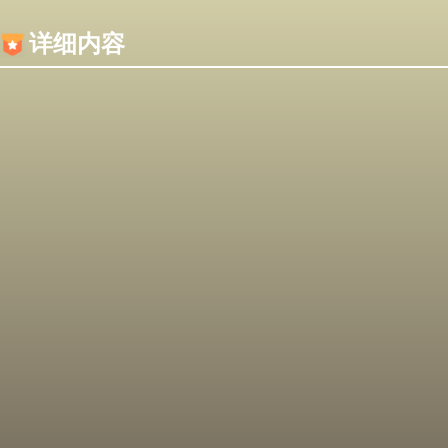
内容加载失败，可能是你的浏览器屏蔽了JS脚本！
详细内容