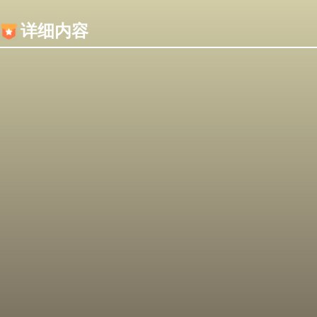
内容加载失败，可能是你的浏览器屏蔽了JS脚本！
详细内容