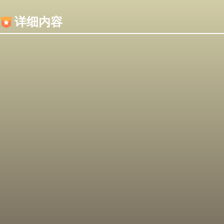
内容加载失败，可能是你的浏览器屏蔽了JS脚本！
详细内容