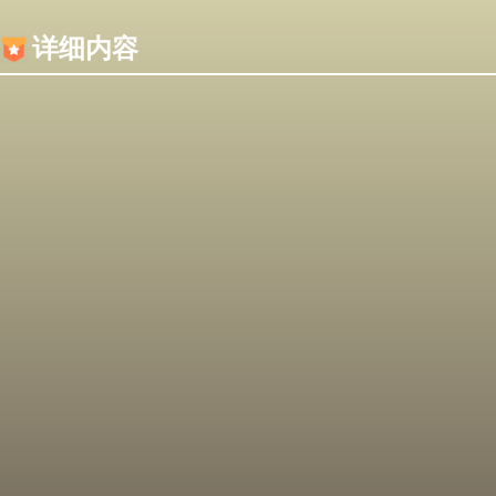
内容加载失败，可能是你的浏览器屏蔽了JS脚本！
详细内容