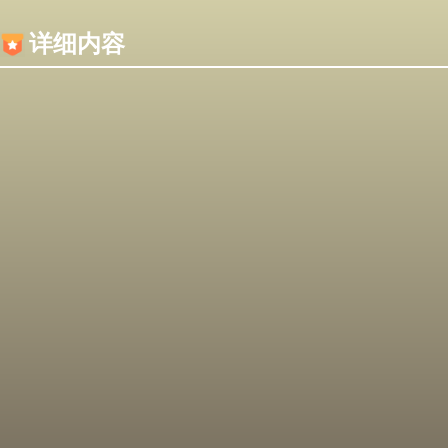
内容加载失败，可能是你的浏览器屏蔽了JS脚本！
详细内容