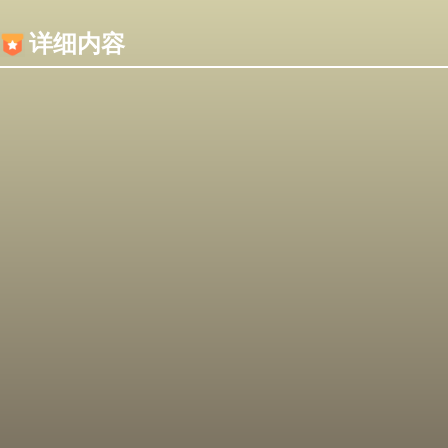
内容加载失败，可能是你的浏览器屏蔽了JS脚本！
详细内容