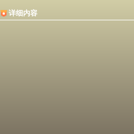
内容加载失败，可能是你的浏览器屏蔽了JS脚本！
详细内容