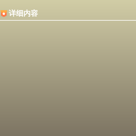
内容加载失败，可能是你的浏览器屏蔽了JS脚本！
详细内容