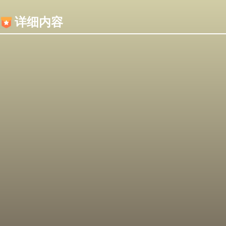
内容加载失败，可能是你的浏览器屏蔽了JS脚本！
详细内容