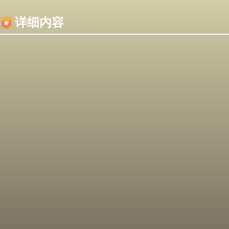
内容加载失败，可能是你的浏览器屏蔽了JS脚本！
详细内容