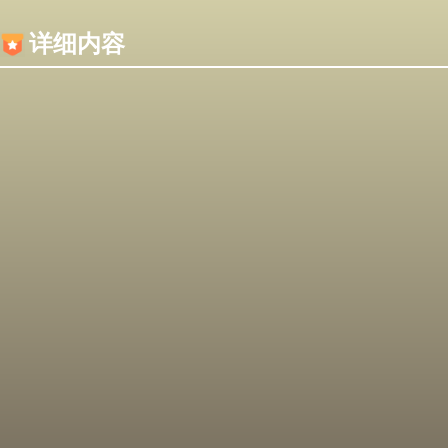
内容加载失败，可能是你的浏览器屏蔽了JS脚本！
详细内容