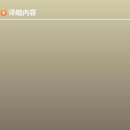
内容加载失败，可能是你的浏览器屏蔽了JS脚本！
详细内容