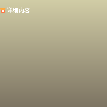
内容加载失败，可能是你的浏览器屏蔽了JS脚本！
详细内容