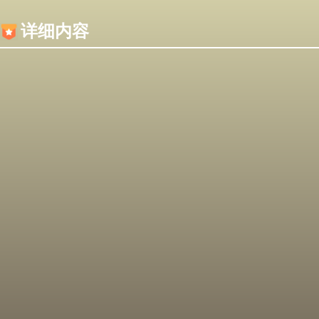
内容加载失败，可能是你的浏览器屏蔽了JS脚本！
详细内容