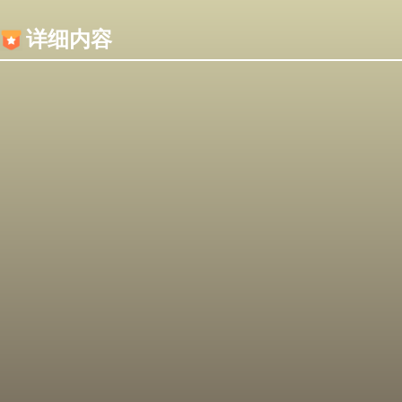
内容加载失败，可能是你的浏览器屏蔽了JS脚本！
详细内容