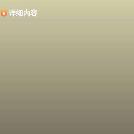
内容加载失败，可能是你的浏览器屏蔽了JS脚本！
详细内容