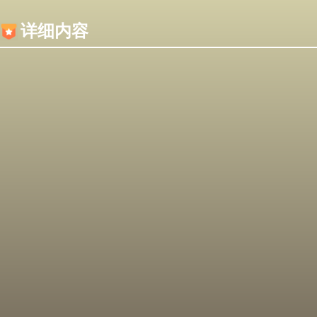
内容加载失败，可能是你的浏览器屏蔽了JS脚本！
详细内容