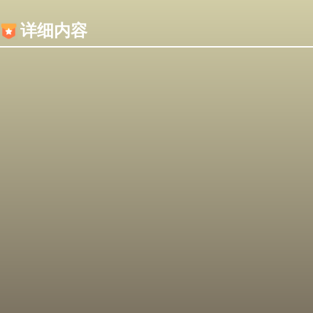
内容加载失败，可能是你的浏览器屏蔽了JS脚本！
详细内容