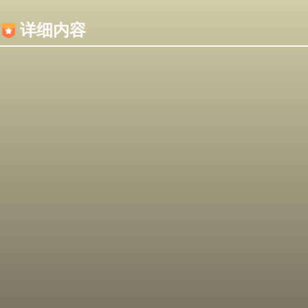
内容加载失败，可能是你的浏览器屏蔽了JS脚本！
详细内容