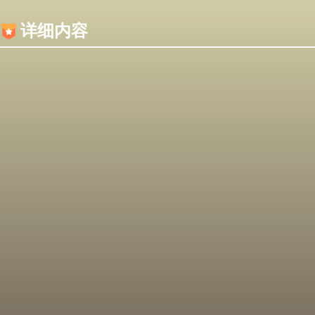
内容加载失败，可能是你的浏览器屏蔽了JS脚本！
详细内容