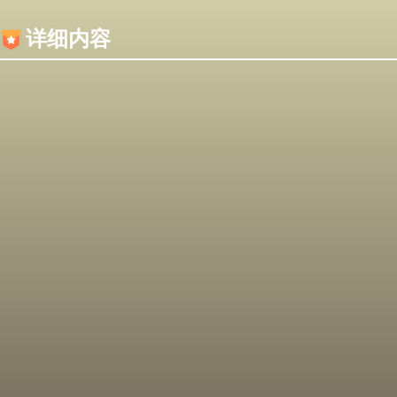
内容加载失败，可能是你的浏览器屏蔽了JS脚本！
详细内容