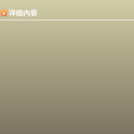
内容加载失败，可能是你的浏览器屏蔽了JS脚本！
详细内容