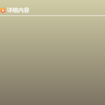
内容加载失败，可能是你的浏览器屏蔽了JS脚本！
详细内容