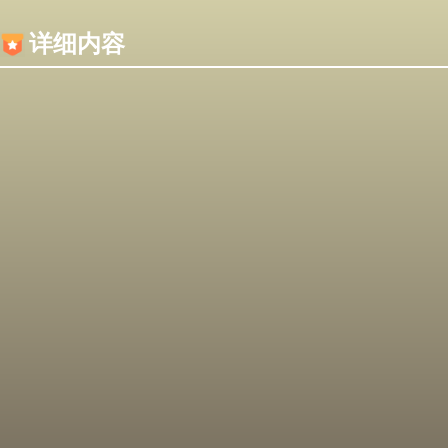
内容加载失败，可能是你的浏览器屏蔽了JS脚本！
详细内容