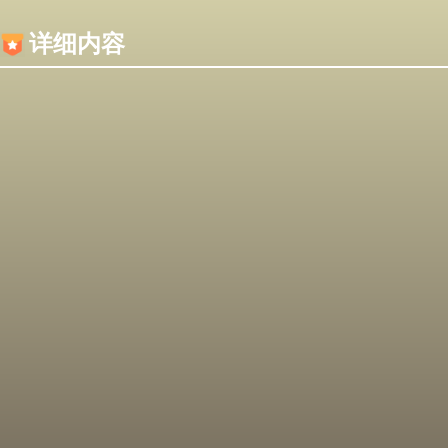
内容加载失败，可能是你的浏览器屏蔽了JS脚本！
详细内容