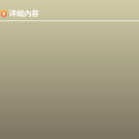
内容加载失败，可能是你的浏览器屏蔽了JS脚本！
详细内容