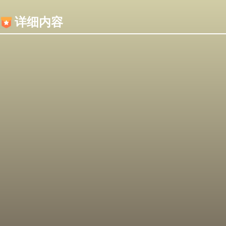
内容加载失败，可能是你的浏览器屏蔽了JS脚本！
详细内容