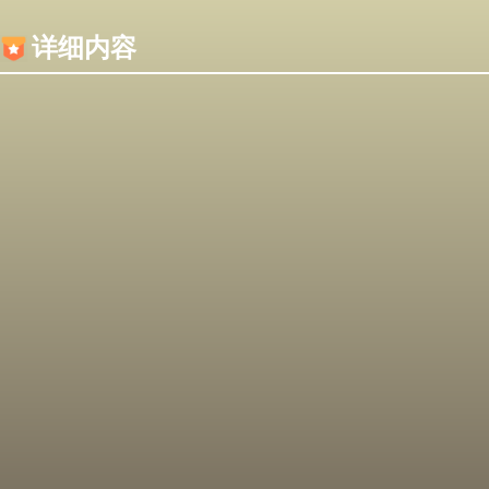
内容加载失败，可能是你的浏览器屏蔽了JS脚本！
详细内容