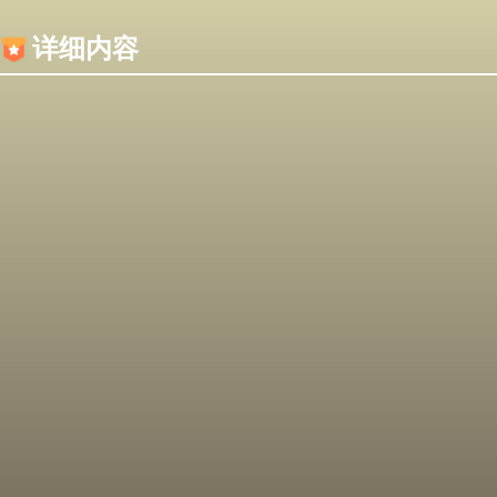
内容加载失败，可能是你的浏览器屏蔽了JS脚本！
详细内容