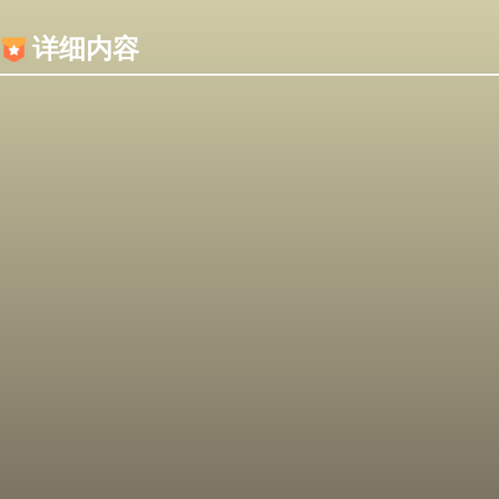
内容加载失败，可能是你的浏览器屏蔽了JS脚本！
详细内容