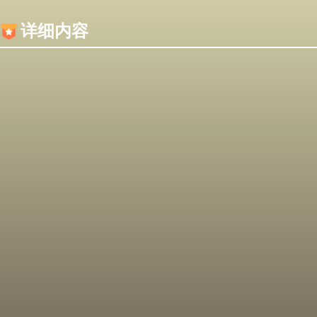
内容加载失败，可能是你的浏览器屏蔽了JS脚本！
详细内容