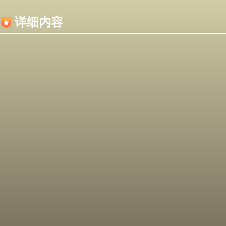
内容加载失败，可能是你的浏览器屏蔽了JS脚本！
详细内容