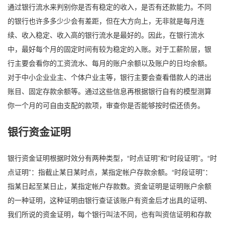
通过银行流水来判别你是否有稳定的收入，是否有还款能力。不同
的银行也许多多少少会有差距，但在大方向上，无非就是每月连
续、收入稳定、收入高的银行流水是最好的。因此，在银行流水
中，最好每个月的固定时间有较为稳定的入账。对于工薪阶层，银
行主要会看你的工资流水、每月的账户余额以及账户的日均余额。
对于中小企业业主、个体户业主等，银行主要会查看借款人的进出
账目、固定存款余额等。通过这些信息再根据银行自有的模型测算
你一个月的可自由支配的款项，审查你是否能够按时偿还债务。
银行资金证明
银行资金证明根据时效分有两种类型，“时点证明”和“时段证明”。“时
点证明”：指截止某日某时点，某指定帐户存款余额。“时段证明”：
指某日起至某日止，某指定帐户存款数。资金证明是证明账户余额
的一种证明，这种证明由银行查证该账户有资金后才出具的证明、
我们所说的资金证明，每个银行叫法不同，也有叫资信证明和存款