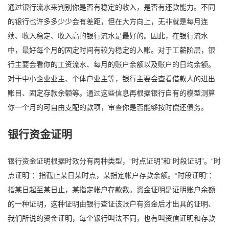
通过银行流水来判别你是否有稳定的收入，是否有还款能力。不同
的银行也许多多少少会有差距，但在大方向上，无非就是每月连
续、收入稳定、收入高的银行流水是最好的。因此，在银行流水
中，最好每个月的固定时间有较为稳定的入账。对于工薪阶层，银
行主要会看你的工资流水、每月的账户余额以及账户的日均余额。
对于中小企业业主、个体户业主等，银行主要会查看借款人的进出
账目、固定存款余额等。通过这些信息再根据银行自有的模型测算
你一个月的可自由支配的款项，审查你是否能够按时偿还债务。
银行资金证明
银行资金证明根据时效分有两种类型，“时点证明”和“时段证明”。“时
点证明”：指截止某日某时点，某指定帐户存款余额。“时段证明”：
指某日起至某日止，某指定帐户存款数。资金证明是证明账户余额
的一种证明，这种证明由银行查证该账户有资金后才出具的证明、
我们所说的资金证明，每个银行叫法不同，也有叫资信证明和存款