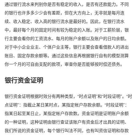
通过银行流水来判别你是否有稳定的收入，是否有还款能力。不同
的银行也许多多少少会有差距，但在大方向上，无非就是每月连
续、收入稳定、收入高的银行流水是最好的。因此，在银行流水
中，最好每个月的固定时间有较为稳定的入账。对于工薪阶层，银
行主要会看你的工资流水、每月的账户余额以及账户的日均余额。
对于中小企业业主、个体户业主等，银行主要会查看借款人的进出
账目、固定存款余额等。通过这些信息再根据银行自有的模型测算
你一个月的可自由支配的款项，审查你是否能够按时偿还债务。
银行资金证明
银行资金证明根据时效分有两种类型，“时点证明”和“时段证明”。“时
点证明”：指截止某日某时点，某指定帐户存款余额。“时段证明”：
指某日起至某日止，某指定帐户存款数。资金证明是证明账户余额
的一种证明，这种证明由银行查证该账户有资金后才出具的证明、
我们所说的资金证明，每个银行叫法不同，也有叫资信证明和存款